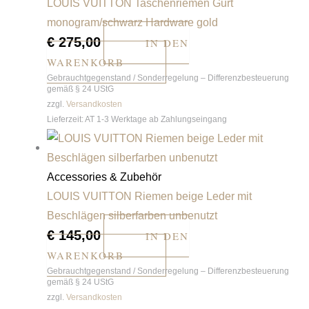
LOUIS VUITTON Taschenriemen Gurt
monogram/schwarz Hardware gold
€
275,00
IN DEN
WARENKORB
Gebrauchtgegenstand / Sonderregelung – Differenzbesteuerung
gemäß § 24 UStG
zzgl.
Versandkosten
Lieferzeit:
AT 1-3 Werktage ab Zahlungseingang
Accessories & Zubehör
LOUIS VUITTON Riemen beige Leder mit
Beschlägen silberfarben unbenutzt
€
145,00
IN DEN
WARENKORB
Gebrauchtgegenstand / Sonderregelung – Differenzbesteuerung
gemäß § 24 UStG
zzgl.
Versandkosten