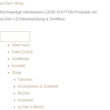
LOUIS
Zum
oLiVers Shop
VUITTON
Inhalt
Hochwertige refurbished LOUIS VUITTON Produkte mit
Pochette
springen
Inside
oLiVer’s Echtheitsprüfung & Zertifikat
out
aus
der
Neverfull
BB
Über mich
fuchsia
unbenutzt
Fake Check
Menge
Zertifikate
Kontakt
Shop
Taschen
Accessories & Zubehör
Bücher
Kurioses
oLiVer’s Merch