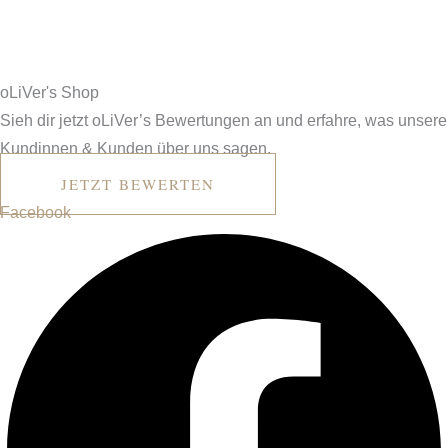
o
L
i
V
er's
Shop
Sieh dir jetzt oLiVer’s Bewertungen an und erfahre, was unsere
Kundinnen & Kunden über uns sagen.
JETZT BEWERTEN
Facebook