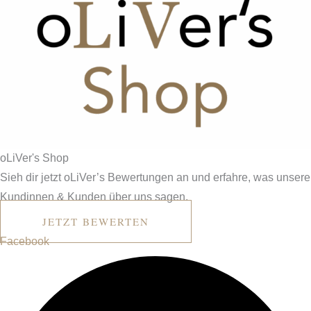
o
L
i
V
er's
Shop
Sieh dir jetzt oLiVer’s Bewertungen an und erfahre, was unsere
Kundinnen & Kunden über uns sagen.
JETZT BEWERTEN
Facebook