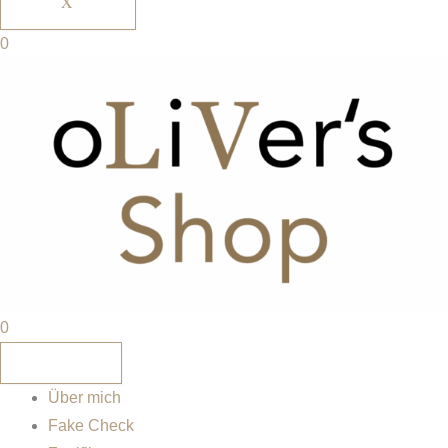
X
0
0
Über mich
Fake Check