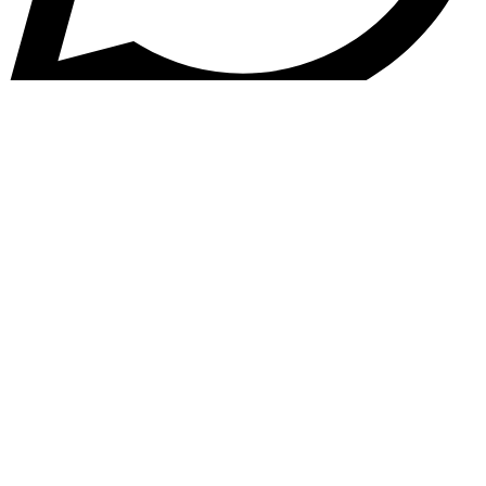
Kontakt
FAQ - Häufig gestellte Fragen
Zahlungsmöglichkeiten
Versand & Versandarten
Widerrufsbelehrung
Vertrag widerrufen
Echtheit von Bewertungen
Rückerstattung & Rückgabe
AGB
Impressum
Datenschutz