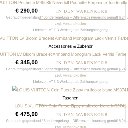
UITTON Pochette M45686 Neverfull Pochette Empreinte Tourterelle
€
290,00
IN DEN WARENKORB
Gebrauchtgegenstand / Sonderregelung – Differenzbesteuerung gemäß § 24 
zzgl.
Versandkosten
Lieferzeit:
AT 1-3 Werktage ab Zahlungseingang
Accessories & Zubehör
UITTON LV Bloom Bracelet Armband Monogram Lack Vernis Farbe
€
345,00
IN DEN WARENKORB
Gebrauchtgegenstand / Sonderregelung – Differenzbesteuerung gemäß § 24 
zzgl.
Versandkosten
Lieferzeit:
AT 1-3 Werktage ab Zahlungseingang
Taschen
LOUIS VUITTON Coin Purse Zippy mulicolor blanc M93741
€
475,00
IN DEN WARENKORB
Gebrauchtgegenstand / Sonderregelung – Differenzbesteuerung gemäß § 24 
zzgl.
Versandkosten