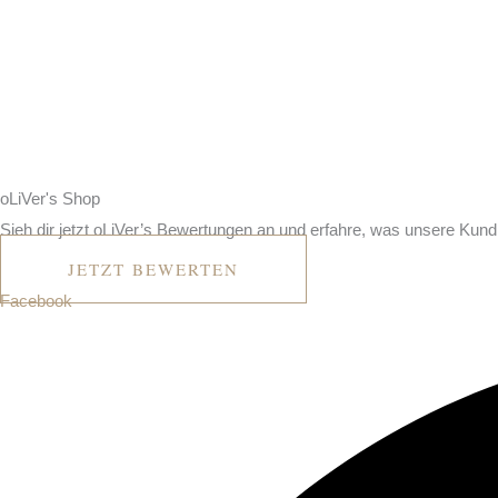
o
L
i
V
er's
Shop
Sieh dir jetzt oLiVer’s Bewertungen an und erfahre, was unsere Ku
JETZT BEWERTEN
Facebook