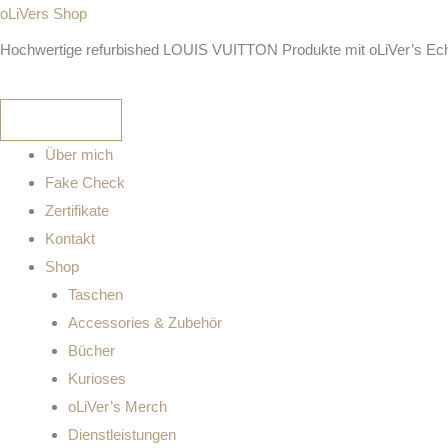
LOUIS
Zum
oLiVers Shop
VUITTON
Inhalt
Hochwertige refurbished LOUIS VUITTON Produkte mit oLiVer’s Echth
Doppel-
springen
Armband
VVN-
Leder,
Bracelet
Omotesando
Über mich
Opening
Fake Check
01/09/02
Japan
Zertifikate
Menge
Kontakt
Shop
Taschen
Accessories & Zubehör
Bücher
Kurioses
oLiVer’s Merch
Dienstleistungen