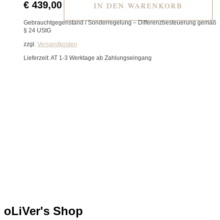
€
439,00
IN DEN WARENKORB
Gebrauchtgegenstand / Sonderregelung – Differenzbesteuerung gemäß
§ 24 UStG
zzgl.
Versandkosten
Lieferzeit:
AT 1-3 Werktage ab Zahlungseingang
o
L
i
V
er's
Shop