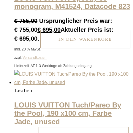
monogram, M41524, Datacode 823
€
755,00
Ursprünglicher Preis war:
€ 755,00
€
695,00
Aktueller Preis ist:
€ 695,00.
IN DEN WARENKORB
inkl. 20 % MwSt.
zzgl.
Versandkosten
Lieferzeit:
AT 1-3 Werktage ab Zahlungseingang
Taschen
LOUIS VUITTON Tuch/Pareo By
the Pool, 190 x100 cm, Farbe
Jade, unused